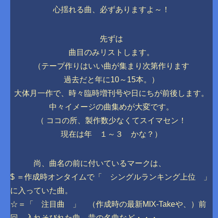
心揺れる曲、必ずありますよ～！
先ずは
曲目のみリストします。
（テープ作りはいい曲が集まり次第作ります
過去だと年に10～15本。）
大体月一作で、時々臨時増刊号や日にちが前後します。
中々イメージの曲集めが大変です。
（ ココの所、製作数少なくてスイマセン！
現在は年 １～３ かな？）
尚、曲名の前に付いているマークは、
$ ＝作成時オンタイムで「 シングルランキング上位 」
に入っていた曲。
☆＝「 注目曲 」 （作成時の最新MIX-Takeや、）前
回、入れそびれた曲。昔の名曲など・・・